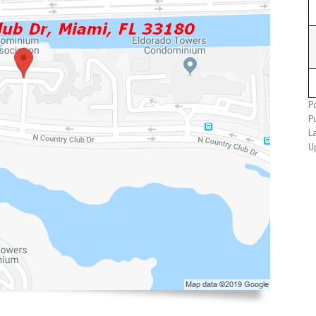
P
P
L
U