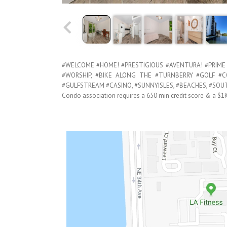
#WELCOME #HOME! #PRESTIGIOUS #AVENTURA! #PRIME
#WORSHIP, #BIKE ALONG THE #TURNBERRY #GOLF #C
#GULFSTREAM #CASINO, #SUNNYISLES, #BEACHES, #SOU
Condo association requires a 650 min credit score & a $1