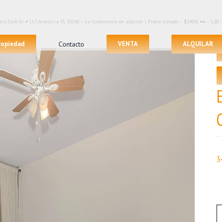
ry Club Dr # 117, Aventura FL 33180 – La Condominio en alquiler | Precio Listado – $1900| 🛏 – 1,🛀
propiedad
Contacto
VENTA
ALQUILAR
3