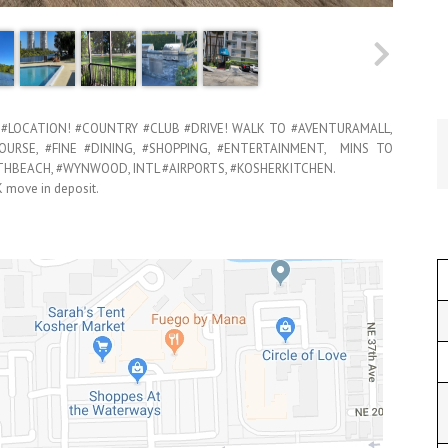
 #LOCATION! #COUNTRY #CLUB #DRIVE! WALK TO #AVENTURAMALL,
OURSE, #FINE #DINING, #SHOPPING, #ENTERTAINMENT, MINS TO
THBEACH, #WYNWOOD, INTL #AIRPORTS, #KOSHERKITCHEN.
K move in deposit.