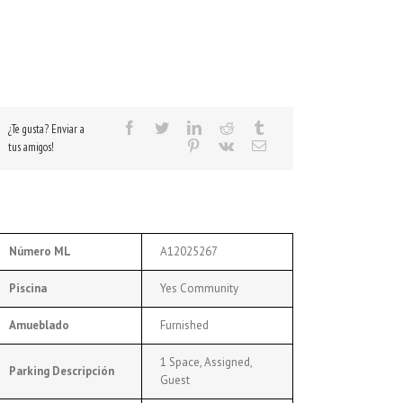
¿Te gusta? Enviar a
tus amigos!
Número ML
A12025267
Piscina
Yes Community
Amueblado
Furnished
1 Space, Assigned,
Parking Descripción
Guest