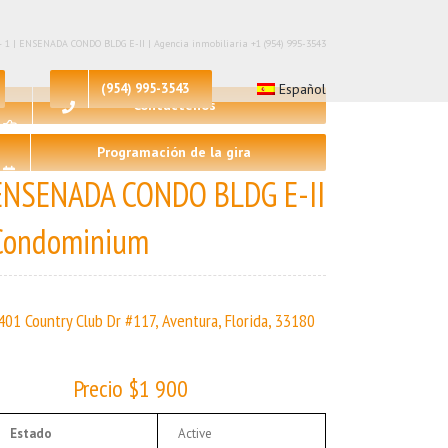
 – 1 | ENSENADA CONDO BLDG E-II | Agencia inmobiliaria +1 (954) 995-3543
(954) 995-3543
Español
Contáctenos
Programación de la gira
ENSENADA CONDO BLDG E-II
Condominium
401 Country Club Dr #117, Aventura, Florida, 33180
Precio $1 900
Estado
Active